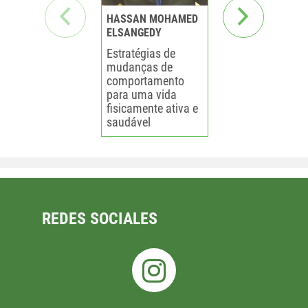
HASSAN MOHAMED
JOHN FONTENE
ELSANGEDY
ARAUJO
Estratégias de
Atividade física
mudanças de
cronobiologia e
comportamento
sono: relações
para uma vida
a saúde
fisicamente ativa e
saudável
REDES SOCIALES