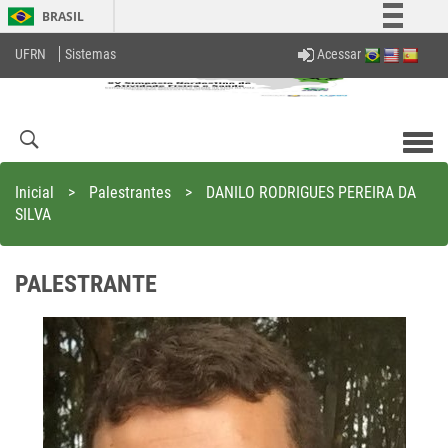
BRASIL
Simplifique!
Acessar
UFRN
Sistemas
Comunica BR
Participe
Acesso à informação
Men
com
Legislação
Inicial
>
Palestrantes
>
DANILO RODRIGUES PEREIRA DA
Canais
SILVA
PALESTRANTE