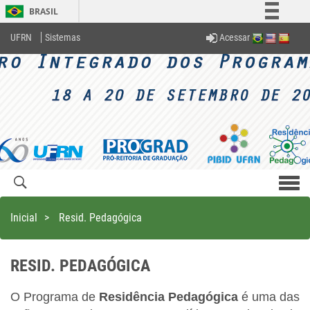
BRASIL
Simplifique!
Acessar
UFRN
Sistemas
Comunica BR
Participe
Acesso à informação
Legislação
Canais
Men
com
Inicial
>
Resid. Pedagógica
RESID. PEDAGÓGICA
O Programa de
Residência Pedagógica
é uma das