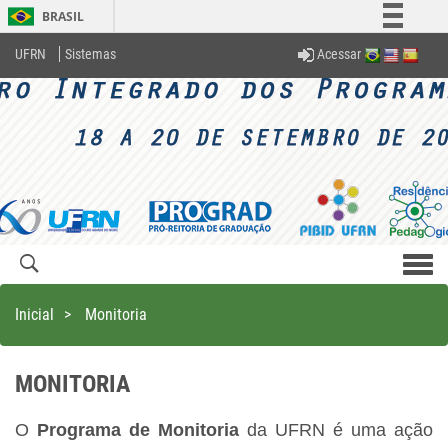
BRASIL
Simplifique!
Acessar
UFRN
Sistemas
Comunica BR
Participe
Acesso à informação
Legislação
Canais
Men
com
Inicial
>
Monitoria
MONITORIA
O
Programa de Monitoria
da UFRN é uma ação