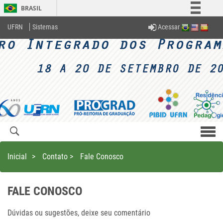
BRASIL
Simplifique!
Acessar
UFRN
Sistemas
Comunica BR
Participe
Acesso à informação
Legislação
Canais
Men
com
Inicial
>
Contato
>
Fale Conosco
FALE CONOSCO
Dúvidas ou sugestões, deixe seu comentário