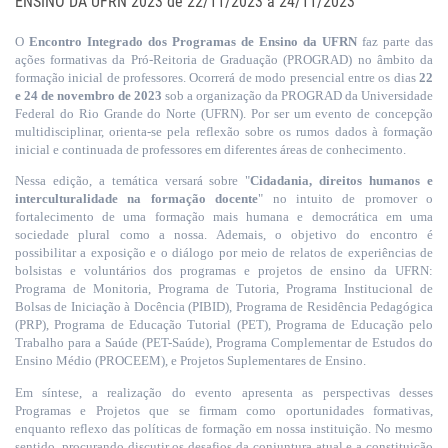
ENSINO DA UFRN 2023 de 22/11/2023 a 24/11/2023
O
Encontro Integrado dos Programas de Ensino da UFRN
faz parte das
ações formativas da Pró-Reitoria de Graduação (PROGRAD) no âmbito da
formação inicial de professores. Ocorrerá de modo presencial entre os dias
22
e 24 de novembro de 2023
sob a organização da PROGRAD da Universidade
Federal do Rio Grande do Norte (UFRN). Por ser um evento de concepção
multidisciplinar, orienta-se pela reflexão sobre os rumos dados à formação
inicial e continuada de professores em diferentes áreas de conhecimento.
Nessa edição, a temática versará sobre "
Cidadania, direitos humanos e
interculturalidade na formação docente
" no intuito de promover o
fortalecimento de uma formação mais humana e democrática em uma
sociedade plural como a nossa. Ademais, o objetivo do encontro é
possibilitar a exposição e o diálogo por meio de relatos de experiências de
bolsistas e voluntários dos programas e projetos de ensino da UFRN:
Programa de Monitoria, Programa de Tutoria, Programa Institucional de
Bolsas de Iniciação à Docência (PIBID), Programa de Residência Pedagógica
(PRP), Programa de Educação Tutorial (PET), Programa de Educação pelo
Trabalho para a Saúde (PET-Saúde), Programa Complementar de Estudos do
Ensino Médio (PROCEEM), e Projetos Suplementares de Ensino.
Em síntese, a realização do evento apresenta as perspectivas desses
Programas e Projetos que se firmam como oportunidades formativas,
enquanto reflexo das políticas de formação em nossa instituição. No mesmo
sentido, procurando discutir os desafios da conjuntura atual e a constituição