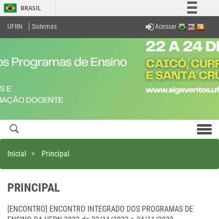
BRASIL
Simplifique!
Acessar
UFRN
Sistemas
Comunica BR
Participe
Acesso à informação
Legislação
Canais
Men
com
Inicial
>
Principal
PRINCIPAL
[ENCONTRO] ENCONTRO INTEGRADO DOS PROGRAMAS DE