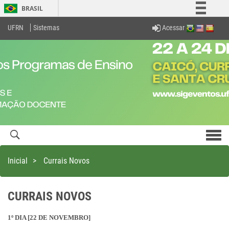
BRASIL
Simplifique!
Acessar
UFRN
Sistemas
Comunica BR
Participe
Acesso à informação
Legislação
Canais
Men
com
Inicial
>
Currais Novos
CURRAIS NOVOS
1º DIA [22 DE NOVEMBRO]