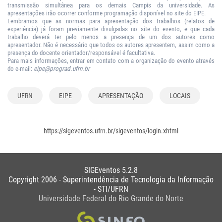
transmissão simultânea para os demais Campis da universidade. As
apresentações irão ocorrer conforme programação disponível no site do EIPE.
Lembramos que as normas para apresentação dos trabalhos (relatos de
experiência) já foram previamente divulgadas no site do evento, e que cada
trabalho deverá ter pelo menos a presença de um dos autores como
apresentador. Não é necessário que todos os autores apresentem, assim como a
presença do docente orientador/responsável é facultativa.
Para mais informações, entrar em contato com a organização do evento através
do e-mail:
eipe@prograd.ufrn.br
UFRN
EIPE
APRESENTAÇÃO
LOCAIS
https://sigeventos.ufrn.br/sigeventos/login.xhtml
SIGEventos 5.2.8
Copyright 2006 - Superintendência de Tecnologia da Informação
- STI/UFRN
Universidade Federal do Rio Grande do Norte