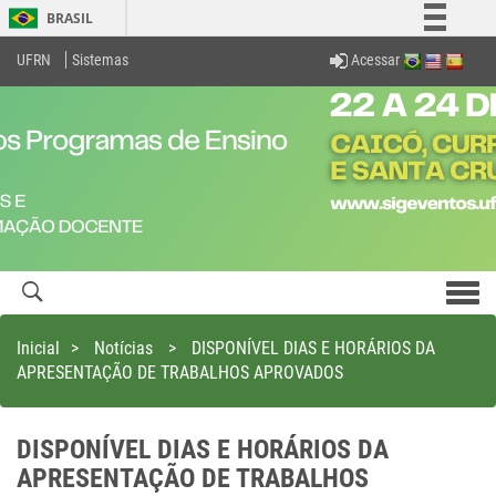
BRASIL
Simplifique!
Acessar
UFRN
Sistemas
Comunica BR
Participe
Acesso à informação
Legislação
Canais
Men
com
Inicial
>
Notícias
>
DISPONÍVEL DIAS E HORÁRIOS DA
APRESENTAÇÃO DE TRABALHOS APROVADOS
DISPONÍVEL DIAS E HORÁRIOS DA
APRESENTAÇÃO DE TRABALHOS