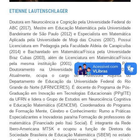
ETIENNE LAUTENSCHLAGER
Doutora em Neurociência e Cognição pela Universidade Federal do
ABC (2017), Mestre em Educação Matemática pela Universidade
Bandeirante de São Paulo (2012) e Especialista em Matemática
Aplicada pela Universidade de Mogi das Cruzes (2007). Possui
Licenciatura em Pedagogia pela Faculdade Aldeia de Carapicuíba
(2014) e Bacharelado em Matemática/Física pela Universidade
Braz Cubas (2003), além de Licenciatura em Matemática/Física
pela mesma instituição (2001). Conduziu estágio de Pós-
Doutoramento na Universidade Federal do ABC (2018).
Atualmente, ocupa o cargo de Professora Adjunta do
Departamento de Educação da Universidade Federal do Rio
Grande do Norte (UFRN/CERES). É docente do Programa de Pós-
Graduação em Inovação em Tecnologias Educacionais (PPgITE)
da UFRN e lidera o Grupo de Estudos em Neurociência Cognitiva
e Educação Matemática (GENCEM). Coordenadora do Programa
de Formação Mente, Cérebro e Conhecimento: Rumo a Práticas
Especializantes e Inovadoras para/na Formação de professores de
matemática (Financiado pelo Itaú Social). É integrante da Rede
Ibero-Americana MTSK e ocupou a função de Diretora da
Sociedade Brasileira de Educação Matemática (SBEM) no estado