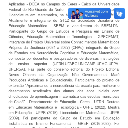
Aplicadas - DCEA no Campus do Ceres - Caicó da Universidade
Federal do Rio Grande do Norte - UFRN, onde atua no curso de
Licenciatura em Matemática, na área de Educação Matemática.
Atualmente é integrante do GT12 da Sociedade Brasileira de
Educação Matemática - SBEM e vice-diretora da SBEM-RN.
Participante do Grupo de Estudos e Pesquisa em Ensino de
Ciências, Educação Matemática e Tecnológica - GPECEMAT;
integrante do Projeto Universal sobre Conhecimentos Matemáticos
Próprios da Docência (2024 a 2027) (CNPq); integrante do Grupo
de Estudos em Neurociência Cognitiva e Educação Matemática,
composto por docentes e pesquisadores de diversas instituições
de ensino superior (UFRN-UFABC-UNICAMP-UFMG-UFPA-
UFERSA). Faz parte do conselho editorial do Projeto Editorial
Novos Olhares da Organização Não Governamental Maré
Produções Artísticas e Educacionais. Participante do projeto de
extensão "Aproximando a neurociência da escola para melhorar o
desempenho acadêmico dos alunos dos anos iniciais com
dificuldades de aprendizagem matemática das escolas municipais
de Caicó" - Departamento de Educação - Ceres - UFRN. Doutora
em Educação Matemática e Tecnológica - UFPE (2022). Mestra
em Educação - UFPB (2015). Licenciada em Matemática - UFPB
(2009). Foi participante do Grupo de Estudo em Educação
Estatística no Ensino Fundamental - GREF (2016-2022). Foi