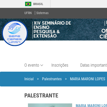
BRASIL
UFRN
Sistemas
O evento
Inscrições
Datas importan
Inicial
>
Palestrantes
>
MARIA MARONI LOPES
PALESTRANTE
MARIA MARONI LO