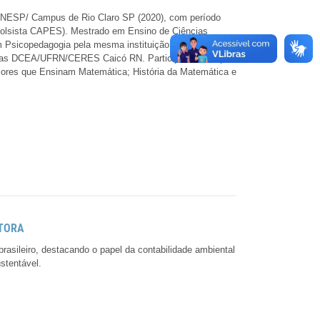
 UNESP/ Campus de Rio Claro SP (2020), com período
Bolsista CAPES). Mestrado em Ensino de Ciências
 Psicopedagogia pela mesma instituição e Licenciatura
cadas DCEA/UFRN/CERES Caicó RN. Participa dos Grupos
res que Ensinam Matemática; História da Matemática e
STORA
rasileiro, destacando o papel da contabilidade ambiental
stentável.