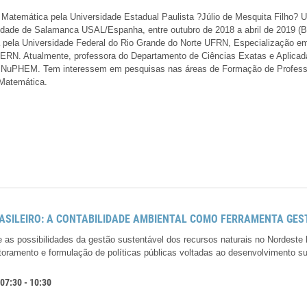
Matemática pela Universidade Estadual Paulista ?Júlio de Mesquita Filho?
idade de Salamanca USAL/Espanha, entre outubro de 2018 a abril de 2019 (
 pela Universidade Federal do Rio Grande do Norte UFRN, Especialização em
ERN. Atualmente, professora do Departamento de Ciências Exatas e Apli
NuPHEM. Tem interessem em pesquisas nas áreas de Formação de Professo
 Matemática.
RASILEIRO: A CONTABILIDADE AMBIENTAL COMO FERRAMENTA GE
as possibilidades da gestão sustentável dos recursos naturais no Nordeste b
toramento e formulação de políticas públicas voltadas ao desenvolvimento su
7:30 - 10:30