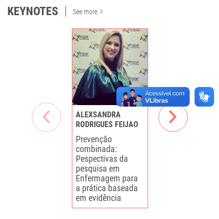
KEYNOTES
See more
ALEXSANDRA
BARBARA COELI
RODRIGUES FEIJAO
OLIVEIRA DA SI
Prevenção
Assistência de
combinada:
Enfermagem a
Pespectivas da
paciente com
pesquisa em
HIV/aids na
Enfermagem para
internação clín
a prática baseada
em evidência