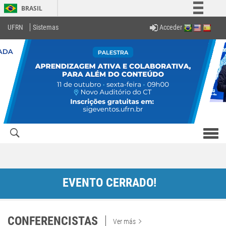
BRASIL
Simplifique!
Acceder
UFRN
Sistemas
Comunica BR
Participe
Acesso à informação
Legislação
Canais
Men
com
EVENTO CERRADO!
CONFERENCISTAS
Ver más