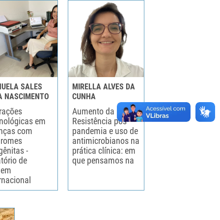
UELA SALES
MIRELLA ALVES DA
A NASCIMENTO
CUNHA
erações
Aumento da
nológicas em
Resistência pós
anças com
pandemia e uso de
dromes
antimicrobianos na
ênitas -
prática clínica: em
tório de
que pensamos na
gem
rnacional