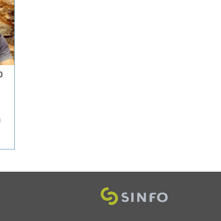
O
a
.