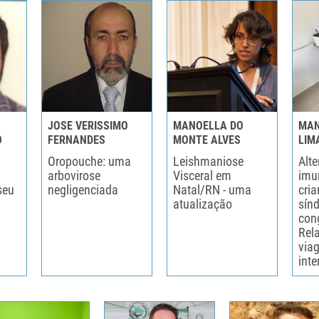
JOSE VERISSIMO
MANOELLA DO
MAN
O
FERNANDES
MONTE ALVES
LIM
Oropouche: uma
Leishmaniose
Alt
a
arbovirose
Visceral em
imu
seu
negligenciada
Natal/RN - uma
cri
atualização
sín
cong
Rela
via
inte