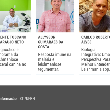
CENTE TOSCANO
ALLYSSON
CARLOS ROBERT
 ARAÚJO NETO
GUIMARÃES DA
ALVES
COSTA
agnóstico e
Biologia
norama da
Resposta imune na
Integrativa: Uma
ishmaniose
malária e
Perspectiva Par
sceral canina no
leishmaniose
Melhor Entender
tegumentar.
Leishmania spp
Informação - STI/UFRN