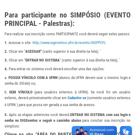
Para participante no SIMPÓSIO (EVENTO
PRINCIPAL - Palestras):
Para realizar sua inscrição como PARTICIPANTE você deverá seguir estes passos:
1
. Acessar o site:
http://www.sigeventos.ufrn.br/evento/IIISPPCFL
2.
Clicar em "
ACESSAR"
(canto superior à sua direita na tela); `
3.
Clicar em "
ENTRAR NO SISTEMA
" (canto superior à sua direita na tela); `
4.
Para entrar no sistema você deverá escolher uma das opções:
a.
POSSUI VÍNCULO COM A UFRN
(alunos da UFRN devem usar o mesmo login e
senha do SIGAA) ou;
b.
SEM VÍNCULO
(para usuários externos à UFRN). Se você for um usuário
externo, deverá primeiramente clicar em 
Cadastre-se
(somente usuários externos
à UFRN ) para que possa ser gerada a sua senha de acesso.
5.
Após as etapas anteriores você deverá
ENTRAR NO SISTEMA com seu login e
senha no SIGEventos e seguir o caminho abaixo
para concluir sua inscrição no
simpósio:
Clique na aba "ÁREA DO PARTICIPANTE" >>> INSCRIÇÕES >