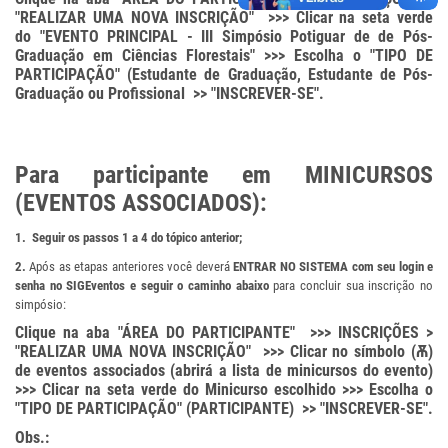
"REALIZAR UMA NOVA INSCRIÇÃO" >>> Clicar na seta verde
do "EVENTO PRINCIPAL - III Simpósio Potiguar de de Pós-
Graduação em Ciências Florestais" >>> Escolha o "TIPO DE
PARTICIPAÇÃO" (Estudante de Graduação, Estudante de Pós-
Graduação ou Profissional >> "INSCREVER-SE".
Para participante em MINICURSOS
(EVENTOS ASSOCIADOS):
1.
Seguir os passos 1 a 4 do tópico anterior;
2.
Após as etapas anteriores você deverá
ENTRAR NO SISTEMA com seu login e
senha no SIGEventos e seguir o caminho abaixo
para concluir sua inscrição no
simpósio:
Clique na aba "ÁREA DO PARTICIPANTE" >>> INSCRIÇÕES >
"REALIZAR UMA NOVA INSCRIÇÃO" >>> Clicar no símbolo (Ѫ)
de eventos associados (abrirá a lista de minicursos do evento)
>>> Clicar na seta verde do Minicurso escolhido >>> Escolha o
"TIPO DE PARTICIPAÇÃO" (PARTICIPANTE) >> "INSCREVER-SE".
Obs.: