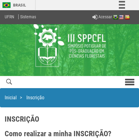
BRASIL
Simplifique!
Acessar
UFRN
Sistemas
Comunica BR
Participe
Acesso à informação
Legislação
Canais
Men
com
Inicial
>
Inscrição
INSCRIÇÃO
Como realizar a minha INSCRIÇÃO?