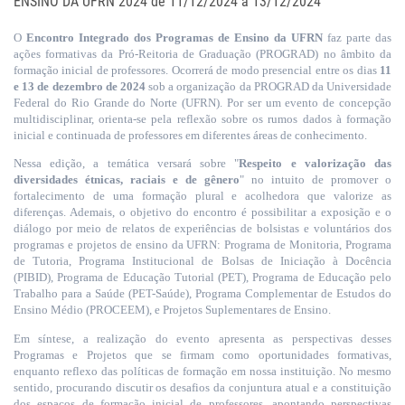
ENSINO DA UFRN 2024 de 11/12/2024 a 13/12/2024
O
Encontro Integrado dos Programas de Ensino da UFRN
faz parte das
ações formativas da Pró-Reitoria de Graduação (PROGRAD) no âmbito da
formação inicial de professores. Ocorrerá de modo presencial entre os dias
11
e 13 de dezembro de 2024
sob a organização da PROGRAD da Universidade
Federal do Rio Grande do Norte (UFRN). Por ser um evento de concepção
multidisciplinar, orienta-se pela reflexão sobre os rumos dados à formação
inicial e continuada de professores em diferentes áreas de conhecimento.
Nessa edição, a temática versará sobre "
Respeito e valorização das
diversidades étnicas, raciais e de gênero
" no intuito de promover o
fortalecimento de uma formação plural e acolhedora que valorize as
diferenças. Ademais, o objetivo do encontro é possibilitar a exposição e o
diálogo por meio de relatos de experiências de bolsistas e voluntários dos
programas e projetos de ensino da UFRN: Programa de Monitoria, Programa
de Tutoria, Programa Institucional de Bolsas de Iniciação à Docência
(PIBID), Programa de Educação Tutorial (PET), Programa de Educação pelo
Trabalho para a Saúde (PET-Saúde), Programa Complementar de Estudos do
Ensino Médio (PROCEEM), e Projetos Suplementares de Ensino.
Em síntese, a realização do evento apresenta as perspectivas desses
Programas e Projetos que se firmam como oportunidades formativas,
enquanto reflexo das políticas de formação em nossa instituição. No mesmo
sentido, procurando discutir os desafios da conjuntura atual e a constituição
dos espaços de formação inicial de professores, apontando perspectivas