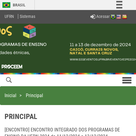
BRASIL
Simplifique!
Acessar
UFRN
Sistemas
Comunica BR
Participe
Acesso à informação
Legislação
Canais
Men
com
Inicial
>
Principal
PRINCIPAL
[ENCONTRO] ENCONTRO INTEGRADO DOS PROGRAMAS DE