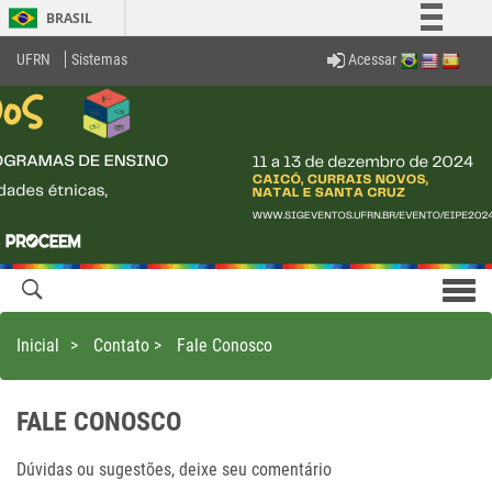
BRASIL
Simplifique!
Acessar
UFRN
Sistemas
Comunica BR
Participe
Acesso à informação
Legislação
Canais
Men
com
Inicial
>
Contato
>
Fale Conosco
FALE CONOSCO
Dúvidas ou sugestões, deixe seu comentário