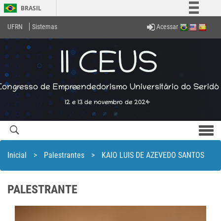
BRASIL
Simplifique!
Acessar
UFRN
Sistemas
Comunica BR
Participe
Acesso à informação
Legislação
Canais
Men
com
Inicial
>
Palestrantes
>
KAIO LUIS DE AZEVEDO SANTOS
PALESTRANTE