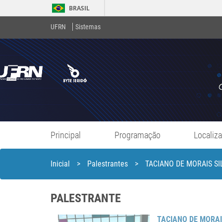
BRASIL
UFRN
Sistemas
Principal
Programação
Localiz
Inicial
>
Palestrantes
>
TACIANO DE MORAIS SI
PALESTRANTE
TACIANO DE MORAI