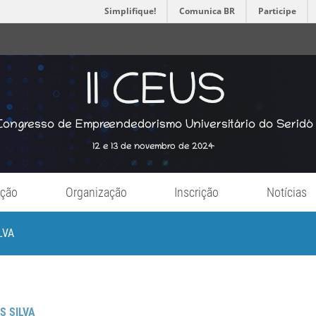
Simplifique!
Comunica BR
Participe
ação
Organização
Inscrição
Notícias
LVA
S SILVA