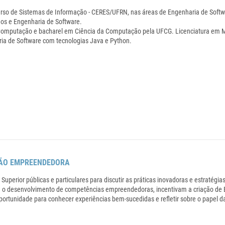
urso de Sistemas de Informação - CERES/UFRN, nas áreas de Engenharia de Softw
os e Engenharia de Software.
omputação e bacharel em Ciência da Computação pela UFCG. Licenciatura em Ma
ia de Software com tecnologias Java e Python.
AÇÃO EMPREENDEDORA
no Superior públicas e particulares para discutir as práticas inovadoras e estra
em o desenvolvimento de competências empreendedoras, incentivam a criação de 
tunidade para conhecer experiências bem-sucedidas e refletir sobre o papel d