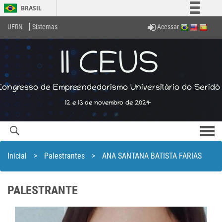
BRASIL
Simplifique!
Acessar
UFRN
Sistemas
Comunica BR
Participe
Acesso à informação
Legislação
Canais
Men
com
Inicial
>
Palestrantes
>
ANA SANTANA BATISTA FARIAS
PALESTRANTE