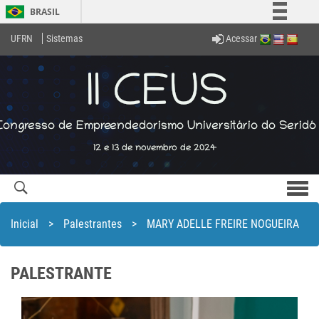
BRASIL
Simplifique!
Acessar
UFRN
Sistemas
Comunica BR
Participe
Acesso à informação
Legislação
Canais
Men
com
Inicial
>
Palestrantes
>
MARY ADELLE FREIRE NOGUEIRA
PALESTRANTE