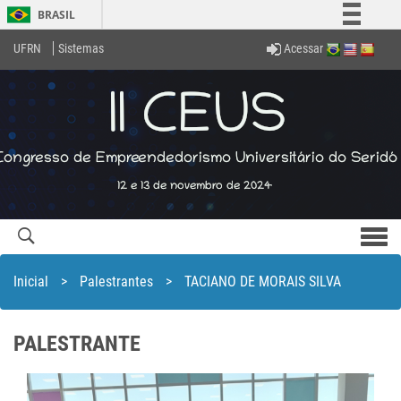
BRASIL
Simplifique!
Acessar
UFRN
Sistemas
Comunica BR
Participe
Acesso à informação
Legislação
Canais
Men
com
Inicial
>
Palestrantes
>
TACIANO DE MORAIS SILVA
PALESTRANTE