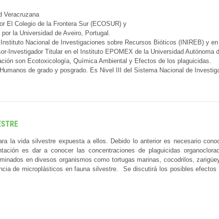
d Veracruzana
or El Colegio de la Frontera Sur (ECOSUR) y
por la Universidad de Aveiro, Portugal.
 Instituto Nacional de Investigaciones sobre Recursos Bióticos (INIREB) y en
or-Investigador Titular en el Instituto EPOMEX de la Universidad Autónom
ación son Ecotoxicología, Química Ambiental y Efectos de los plaguicidas.
umanos de grado y posgrado. Es Nivel III del Sistema Nacional de Investiga
ESTRE
ra la vida silvestre expuesta a ellos. Debido lo anterior es necesario con
tación es dar a conocer las concentraciones de plaguicidas organoclorado
minados en divesos organismos como tortugas marinas, cocodrilos, zarigüey
cia de microplásticos en fauna silvestre. Se discutirá los posibles efect