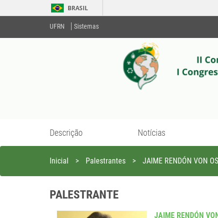
BRASIL
UFRN
Sistemas
Descrição
Notícias
Inicial
>
Palestrantes
>
JAIME RENDÓN VON O
PALESTRANTE
JAIME RENDÓN VO