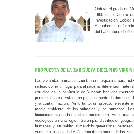
Obtuvo el grado de Ma
1995 en el Centro de
investigación Ecolog
Actualmente enfocado 
del Laboratorio de Zo
PROPUESTA DE LA ZARIGÜEYA DIDELPHIS VIRGI
Las viviendas humanas cuentan con espacios para activ
incluso como un lugar para almacenar diferentes material
estudios en la península de Yucatán han documentado 
peridomiciliares. Estos son principalmente de dos tipo
y la contaminación. Por lo tanto, un aspecto relevante en
medio ambiente, de los animales y los humanos. Las 
bioindicadores de la salud del ecosistema. Estos marsup
ecológicos en una región. Su amplia distribución geográ
humanas y su hábito alimenticio generalista, permiten
yucateco, longevidad y fácil monitoreo hacen de las zari