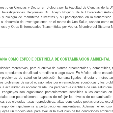
estro en Ciencias y Doctor en Biología por la Facultad de Ciencias de la UN
 Investigaciones Regionales Dr. Hideyo Noguchi de la Universidad Autón
ía y biología de mamíferos silvestres y su participación en la transmisi
al desarrollo de investigaciones en el marco de Una Salud, usando como m
onosis y Otras Enfermedades Transmitidas por Vector. Miembro del Sistema Na
NIANA COMO ESPECIE CENTINELA DE CONTAMINACIÓN AMBIENTAL
idades recreativas, para el cultivo de plantas ornamentales y comestible
es o productos de utilidad a mediano o largo plazo. En México, dicho espacio
problemas de salud en la población humana ligados, directa o indirectame
s: los problemas de salud ocasionados por enfermedades zoonóticas y los pro
 la actualidad es abordar desde una perspectiva científica de una salud que
zarigüeyas son organismos particularmente sensibles a los cambios en 
iales son potencialmente capaces de reflejar los niveles de contaminación de
fica, sus elevadas tasas reproductivas, altas densidades poblacionales, exce
 responder rápidamente a perturbaciones ambientales. Además, el exitoso 
güeyas un modelo ideal para evaluar la evolución de las condiciones ambiental