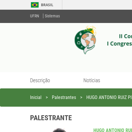
BRASIL
UFRN
Sistemas
Descrição
Notícias
Inicial
>
Palestrantes
>
HUGO ANTONIO RUIZ P
PALESTRANTE
HUGO ANTONIO RUI