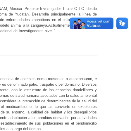
AM, México. Profesor Investigador Titular C T.C. desde
oma de Yucatán. Desarrolla principalmente la línea de
ón de enfermedades zoonóticas en el estado de Yucatán.
odelo animal a la zarigüeya.Actualmente es responsable
cional de Investigadores nivel 1.
s, tenencia de animales como mascotas o autoconsumo, e
 es denominado patio, traspatio o peridomicilio. Diversos
nte, con la estructura de los espacios domiciliares y
blemas de salud humana asociados con la salud ambiental
 considera la interacción de determinantes de la salud del
el medioambiente, lo que las convierte en excelentes
 su entorno, la calidad del hábitat y los desequilibrios
lente adaptación a los cambios derivados por actividades
establecimiento de sus poblaciones en el peridomicilio
es a lo largo del tiempo.