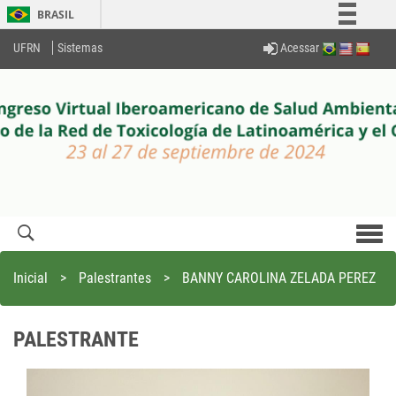
BRASIL
Simplifique!
Acessar
UFRN
Sistemas
Comunica BR
Participe
Acesso à informação
Legislação
Canais
Men
com
Inicial
>
Palestrantes
>
BANNY CAROLINA ZELADA PEREZ
PALESTRANTE