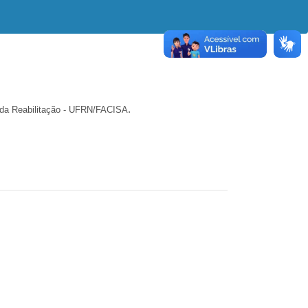
.
s da Reabilitação - UFRN/FACISA