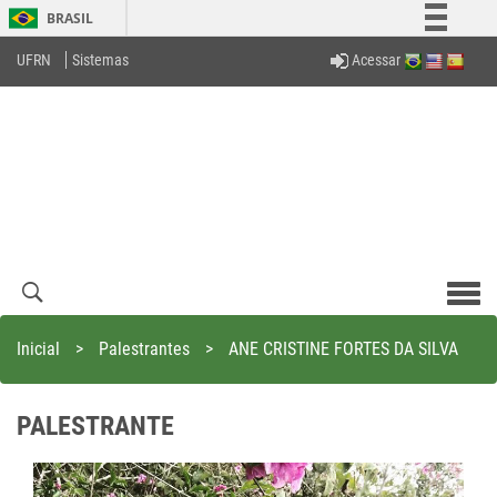
BRASIL
Simplifique!
Acessar
UFRN
Sistemas
Comunica BR
Participe
Acesso à informação
Legislação
Canais
Men
com
Inicial
>
Palestrantes
>
ANE CRISTINE FORTES DA SILVA
PALESTRANTE